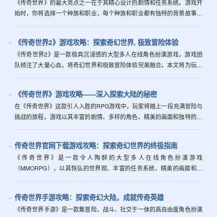
《传奇世界》的最大亮点之一在于其精心设计的剧情和任务系统。游戏开
始时，你将选择一个种族和职业，每个种族和职业都有独特的背景故事和
技能树。随着你的冒险进行，你将揭开隐藏在世界各处的秘密，逐步了解
这个世界...
《传奇世界2》游戏攻略：探索奇幻世界, 极致冒险体验
《传奇世界2》是一款极具沉浸感的大型多人在线角色扮演游戏，游戏团
队倾注了大量心血，将奇幻世界和极致冒险体验完美融合。本文将为玩家
提供详尽的游戏攻略，帮助你在这个广袤的世界中找到属于你的位置。关
键词：传...
《传奇世界》游戏攻略——深入探索大陆的秘密
在《传奇世界》这款引人入胜的RPG游戏中，玩家将踏上一段充满冒险与
挑战的旅程。游戏以其丰富的剧情、多样的角色、精美的画面和独特的战
斗系统而广受好评。玩家将在这个奇幻的大陆上探索未知的区域、与强大
的敌人...
传奇世界官网下载游戏攻略：探索奇幻世界的终极指南
《传奇世界》是一款令人陶醉的大型多人在线角色扮演游戏
（MMORPG），以其恢弘的世界观、丰富的任务系统、精美的画面和多
样的职业设定而广受玩家喜爱。本文将带你深入了解这款游戏的核心亮点
和高效的游戏策略，...
传奇世界手游攻略：探索奇幻大陆，成就传奇英雄
《传奇世界手游》是一款集冒险、战斗、社交于一体的高自由度角色扮演