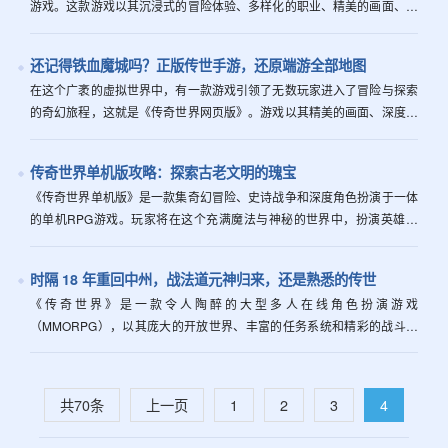
游戏。这款游戏以其沉浸式的冒险体验、多样化的职业、精美的画面、丰
富的副本和强大的玩家互动功能，吸引了大量玩家的关注。无论你是新手
还是老玩...
还记得铁血魔城吗？正版传世手游，还原端游全部地图
在这个广袤的虚拟世界中，有一款游戏引领了无数玩家进入了冒险与探索
的奇幻旅程，这就是《传奇世界网页版》。游戏以其精美的画面、深度的
角色扮演和丰富的任务系统吸引了大量的玩家。无论你是新手还是老玩
家，这款游...
传奇世界单机版攻略：探索古老文明的瑰宝
《传奇世界单机版》是一款集奇幻冒险、史诗战争和深度角色扮演于一体
的单机RPG游戏。玩家将在这个充满魔法与神秘的世界中，扮演英雄角
色，经历无数的挑战与战斗，解锁古老文明的秘密，并最终成为传说中的
传奇人物...
时隔 18 年重回中州，战法道元神归来，还是熟悉的传世
《传奇世界》是一款令人陶醉的大型多人在线角色扮演游戏
（MMORPG），以其庞大的开放世界、丰富的任务系统和精彩的战斗体
验吸引了大量玩家。在这款游戏中，玩家将踏上一段充满冒险和挑战的旅
程，探索未知的领域...
共70条
上一页
1
2
3
4